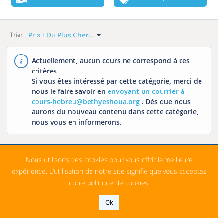
Vous
Langue
Commencer ?
Tout
Échelle Des Prix
Catégories
Tout
Prix : Du Plus Cher Au Moins Cher
Hongrois
Trier
Tout
Tout
Défaut
Cette Semaine
Anglais
Gratuit
Pratique De La
Le Plus Récent
Actuellement, aucun cours ne correspond à ces
Semaine Prochaine
Conversation
Français
critères.
Payé
Nom : A-Z
Ce Mois-Ci
Si vous êtes intéressé par cette catégorie, merci de
Cours Privés
Italien
Nom: Z-A
nous le faire savoir en
envoyant un courrier à
Le Mois Prochain
Exam Preparation
Chinois
cours-hebreu@bethyeshoua.org
. Dès que nous
Prix : Du Moins Cher
Au Plus Cher
aurons du nouveau contenu dans cette catégorie,
Other Subjects
Arabe
nous vous en informerons.
Prix : Du Plus Cher
Hébreu Biblique
Au Moins Cher
Japonais
Tehillim (Psaumes)
Espagnol
Nous utilisons des cookies pour vous offrir la meilleure
Torah
Russe
expérience. L'utilisation de notre site signifie que vous acceptez
Hébreu Courant
notre politique de cookies.
Neviim (Les
Ok
Prophètes)