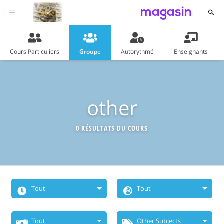
magasin
Cours Particuliers
Groupe
Autorythmé
Enseignants
other
0 RÉSULTATS DU COURS
Tout
Tout
Quand Voulez-
Choisissez La
Tout
Other Subjects