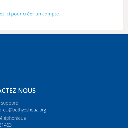
ez ici pour créer un compte
ACTEZ NOUS
 support:
breu@bethyeshoua.org
téléphonique
31463