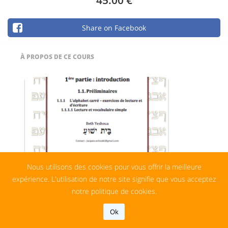
Share on Facebook
À PROPOS DE CE COURS
Nous utilisons des cookies pour vous offrir la meilleure
expérience. L'utilisation de notre site signifie que vous acceptez
Le vocabulaire classique utilisé dans le
notre politique de cookies.
Tanakh
Ok
Je Suis Intéressé
Dans cette partie du vocabulaire biblique on va