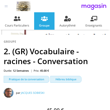
magasin
Cours Particuliers
Groupe
Autorythmé
Enseignants
GROUPE
2. (GR) Vocabulaire -
racines - Conversation
Durée:
12 Semaines
Prix:
45.00 €
Pratique de la conversation
Hébreu biblique
par
JACQUES SOBIESKI
45.00 €